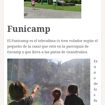
Funicamp
El Funicamp es el telecabina (o tren volador según el
pequeño de la casa) que está en la parroquía de
Encamp y que lleva a las pistas de Grandvalira.
Es
u
n
o
de
lo
s
fu